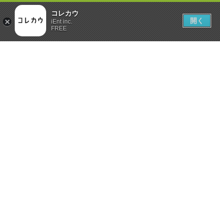
コレカウ
開く
iEnt inc.
FREE