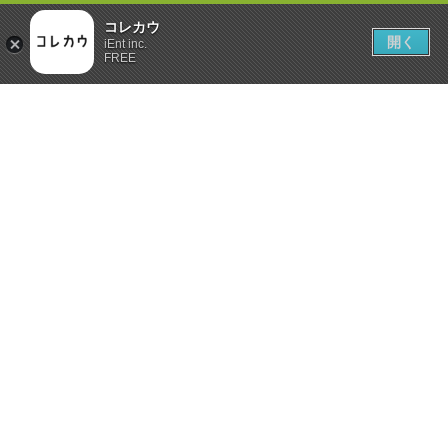
コレカウ
開く
iEnt inc.
FREE