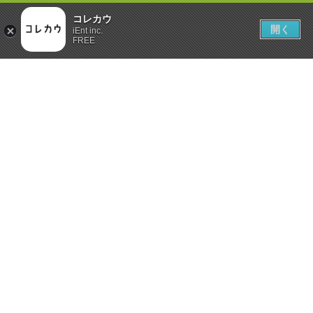
コレカウ
開く
iEnt inc.
FREE