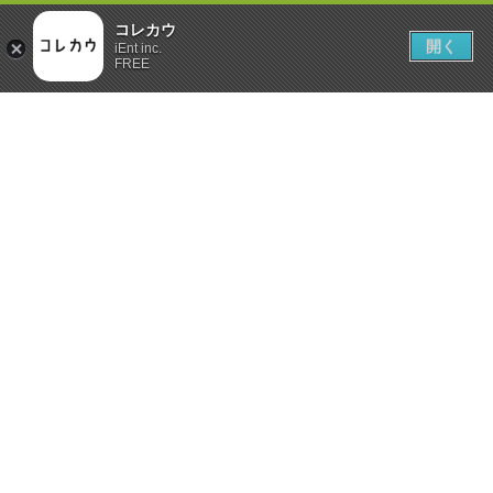
コレカウ
開く
iEnt inc.
FREE