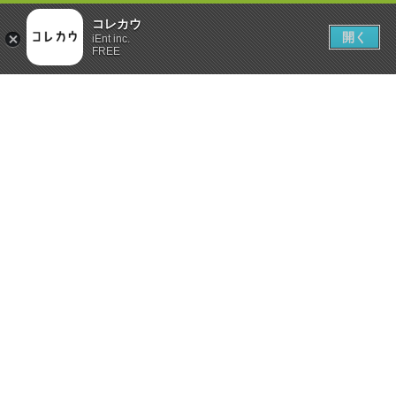
コレカウ
開く
iEnt inc.
FREE