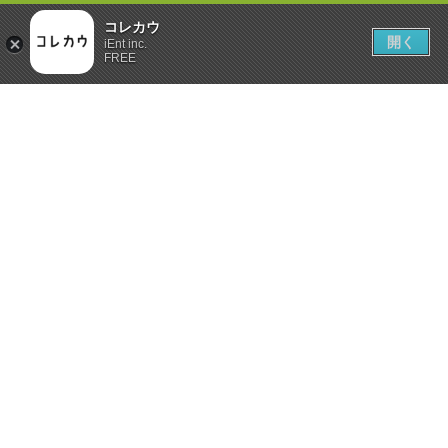
コレカウ
開く
iEnt inc.
FREE