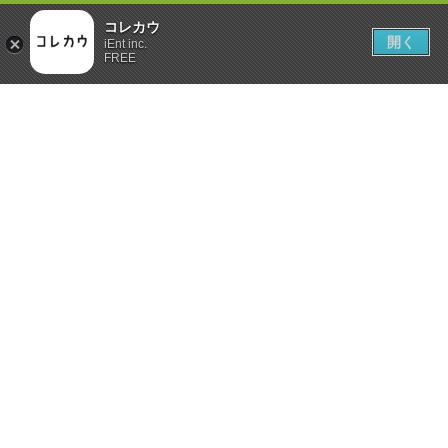
コレカウ
開く
iEnt inc.
FREE