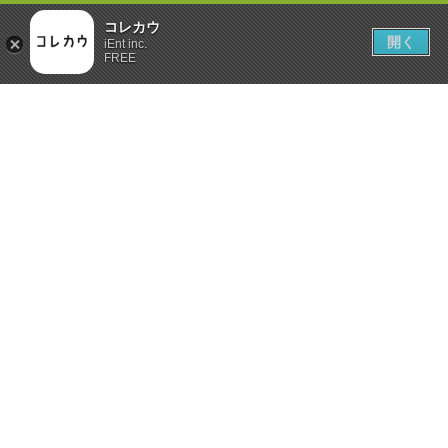
コレカウ
開く
iEnt inc.
FREE