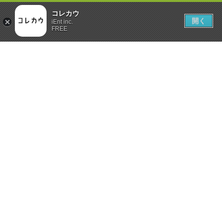
コレカウ
開く
iEnt inc.
FREE