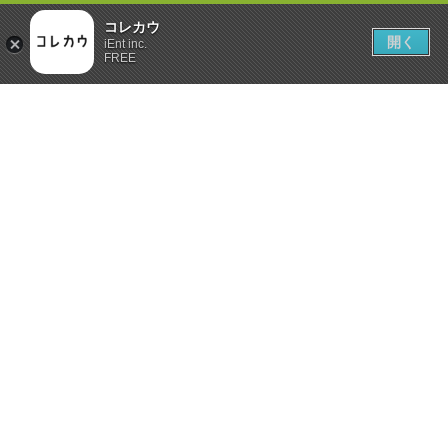
コレカウ
開く
iEnt inc.
FREE