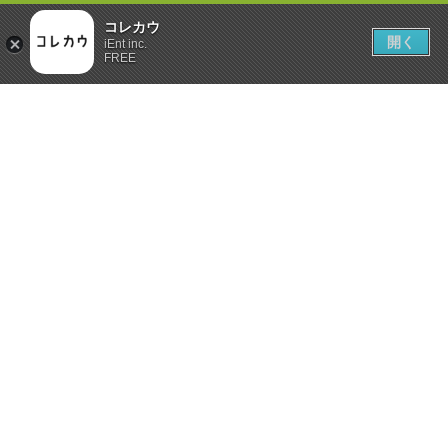
コレカウ
開く
iEnt inc.
FREE