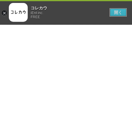
コレカウ
開く
iEnt inc.
FREE