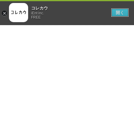
コレカウ
開く
iEnt inc.
FREE