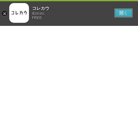
コレカウ
開く
iEnt inc.
FREE