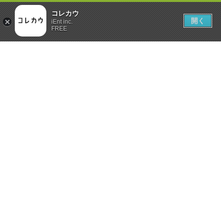
コレカウ
開く
iEnt inc.
FREE