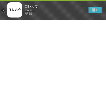
コレカウ
開く
iEnt inc.
FREE