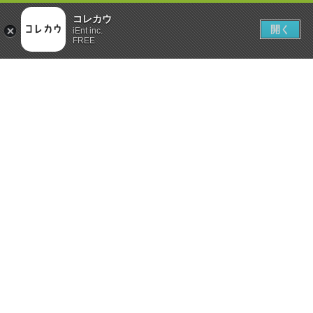
コレカウ
開く
iEnt inc.
FREE