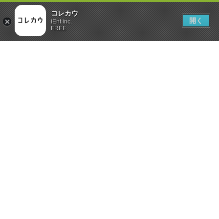
コレカウ
開く
iEnt inc.
FREE