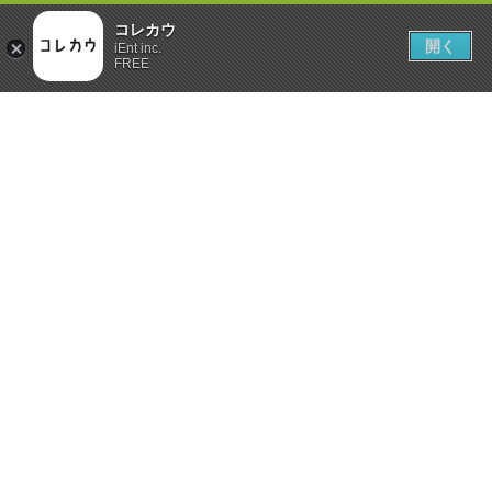
コレカウ
開く
iEnt inc.
FREE