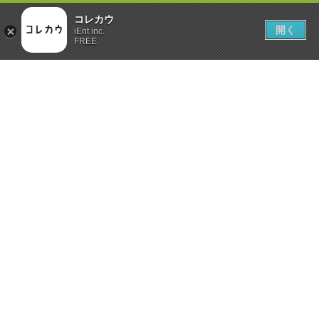
コレカウ
開く
iEnt inc.
FREE