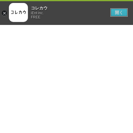
コレカウ
開く
iEnt inc.
FREE