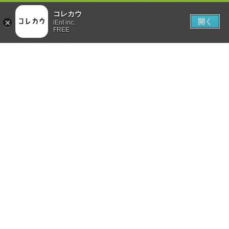
コレカウ
開く
iEnt inc.
FREE