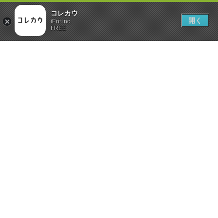
コレカウ
開く
iEnt inc.
FREE