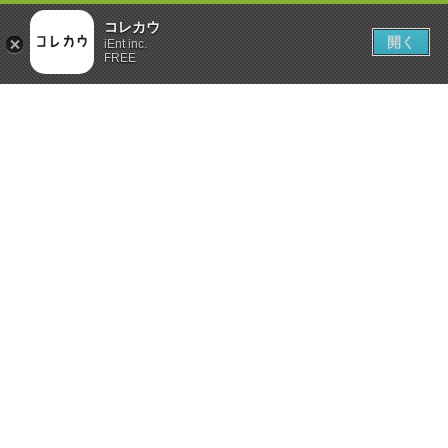
コレカウ
開く
iEnt inc.
FREE