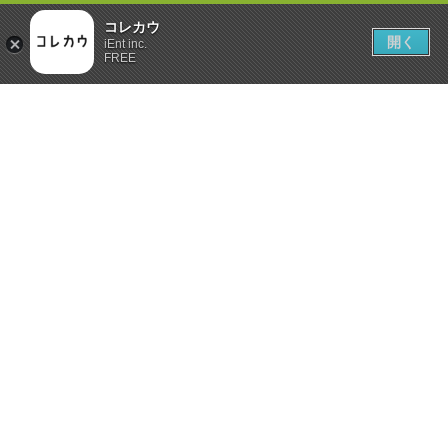
コレカウ
開く
iEnt inc.
FREE