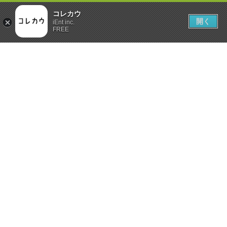
コレカウ
開く
iEnt inc.
FREE