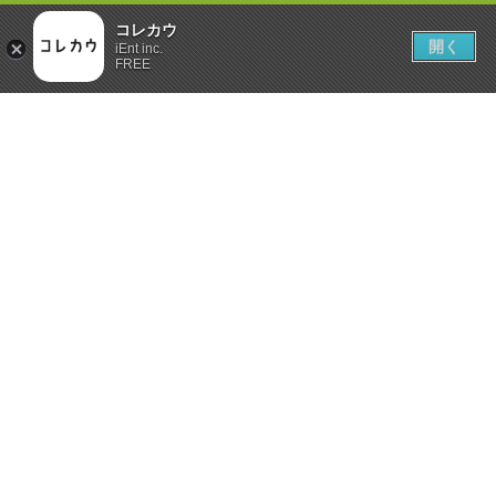
コレカウ
開く
iEnt inc.
FREE