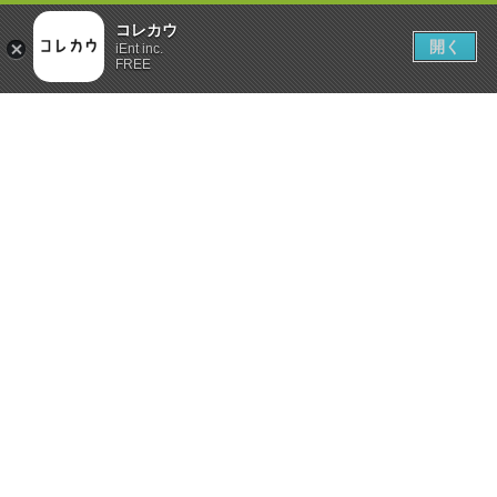
コレカウ
開く
iEnt inc.
FREE