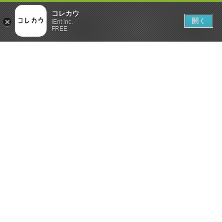
コレカウ
開く
iEnt inc.
FREE