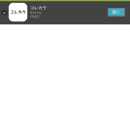
コレカウ
開く
iEnt inc.
FREE