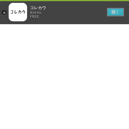
コレカウ
開く
iEnt inc.
FREE