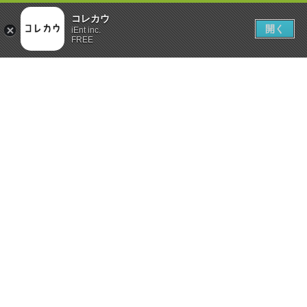
コレカウ
開く
iEnt inc.
FREE