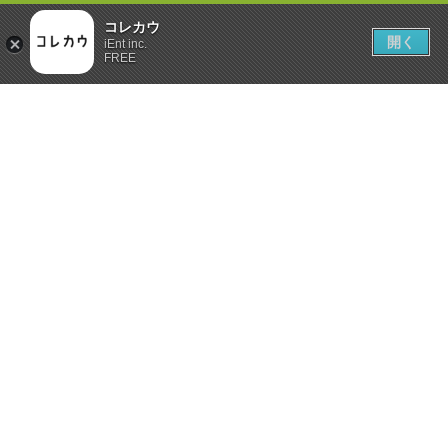
コレカウ
開く
iEnt inc.
FREE