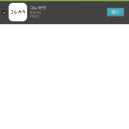
コレカウ
開く
iEnt inc.
FREE