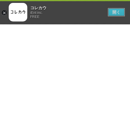
コレカウ
開く
iEnt inc.
FREE