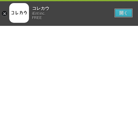
コレカウ
開く
iEnt inc.
FREE