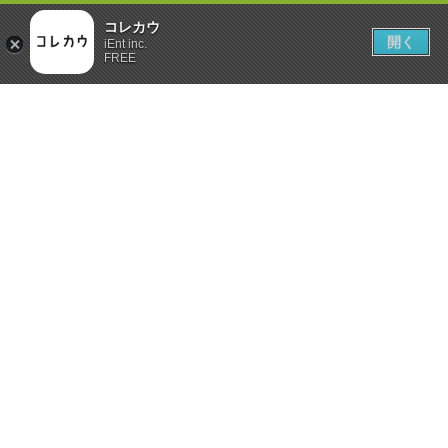
コレカウ
開く
iEnt inc.
FREE