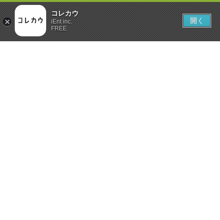
コレカウ
開く
iEnt inc.
FREE