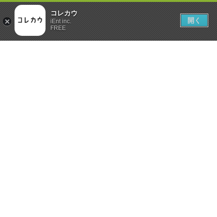
コレカウ
開く
iEnt inc.
FREE