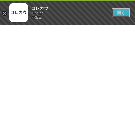
コレカウ
開く
iEnt inc.
FREE